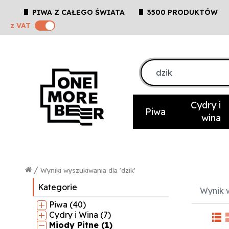
PIWA Z CAŁEGO ŚWIATA
3500 PRODUKTÓW
z VAT
Cydry i
Piwa
wina
/
Wyniki wyszukiwania dla 'dzik'
Kategorie
Wynik w
Piwa (40)
Cydry i Wina (7)
Miody Pitne (1)