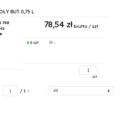
Y BUT. 0,75 L
78,54 zł
i 750
brutto / szt
icz
e
-
6 szt
szt
/ 1