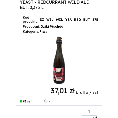
YEAST - REDCURRANT WILD ALE
BUT. 0,375 L
Kod
DZ_WIL_WIL_YEA_RED_BUT_375
produktu:
Producent:
Dziki Wschód
Kategoria:
Piwa
37,01 zł
brutto / szt
-
91 szt
szt