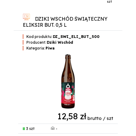
szt
DZIKI WSCHÓD ŚWIĄTECZNY
ELIKSIR BUT. 0,5 L
Kod produktu:
DZ_SWI_ELI_BUT_500
Producent:
Dziki Wschód
Kategoria:
Piwa
12,58 zł
brutto / szt
-
3 szt