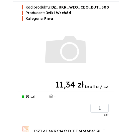
Kod produktu:
DZ_UKR_WIO_CEO_BUT_500
Producent:
Dziki Wschód
Kategoria:
Piwa
11,34 zł
brutto / szt
-
19 szt
szt
DZIKI WSCHÓD TJMMNW BUT.