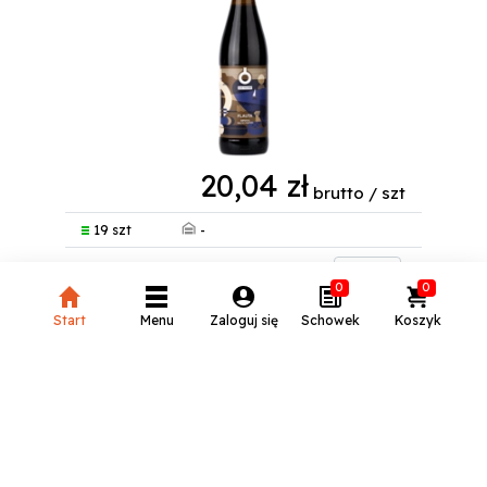
20,04 zł
brutto / szt
-
19 szt
0
0
szt
Start
Menu
Zaloguj się
Schowek
Koszyk
DZIKI WSCHÓD CZAJ APACZA
BUT. 0,5 L
Kod produktu:
DZ_CZA_APA_BUT_500
18+
Producent:
Dziki Wschód
Kategoria:
Piwa