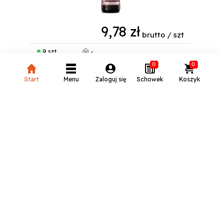
9,78 zł
brutto / szt
-
9 szt
0
0
Start
Menu
Zaloguj się
Schowek
Koszyk
szt
AMBER CZARNY BEZ BUT. 0,5 L
Kod produktu:
AMB_CZA_BEZ_BUT_500
18+
Producent:
Amber
Kategoria:
Piwa
Czy masz ukończone 18 lat?
Ta strona zawiera treści przeznaczone dla osób
pełnoletnich i oferuje napoje alkoholowe. Aby
kontynuować, potwierdź, że masz ukończone 18 lat.