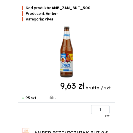
Kod produktu:
AMB_ZAN_BUT_500
Producent:
Amber
Kategoria:
Piwa
9,63 zł
brutto / szt
-
95 szt
szt