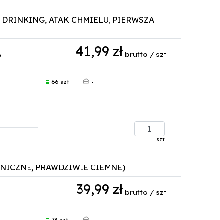
RN DRINKING, ATAK CHMIELU, PIERWSZA
41,99 zł
brutto / szt
0
-
66 szt
szt
SZENICZNE, PRAWDZIWIE CIEMNE)
39,99 zł
brutto / szt
0
-
73 szt