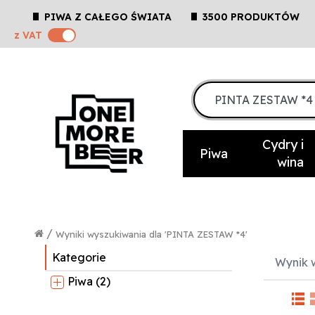
PIWA Z CAŁEGO ŚWIATA
3500 PRODUKTÓW
z VAT
Cydry i
Piwa
wina
/
Wyniki wyszukiwania dla 'PINTA ZESTAW *4'
Kategorie
Wynik w
Piwa (2)