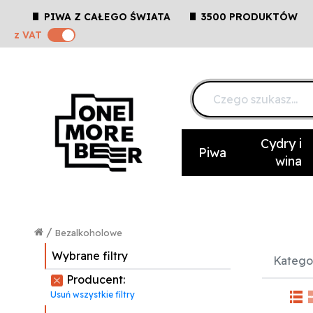
PIWA Z CAŁEGO ŚWIATA
3500 PRODUKTÓW
z VAT
Cydry i
Piwa
wina
/
Bezalkoholowe
Wybrane filtry
Kategor
Producent:
Usuń wszystkie filtry