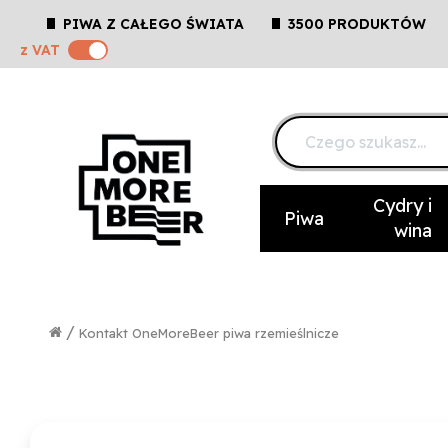
PIWA Z CAŁEGO ŚWIATA
3500 PRODUKTÓW
z VAT
Cydry i
Piwa
wina
/
Kontakt OneMoreBeer piwa rzemieślnicze