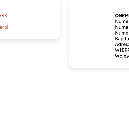
588
ONEMO
0
Numer
r.pl
Numer
Numer
Kapita
Adres
WIEP
Wojew