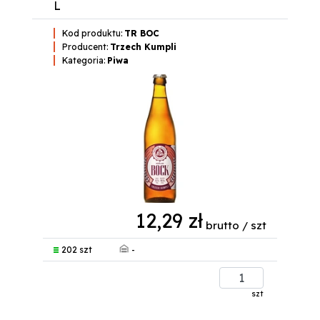
L
Kod produktu:
TR BOC
Producent:
Trzech Kumpli
Kategoria:
Piwa
12,29 zł
brutto / szt
-
202 szt
szt