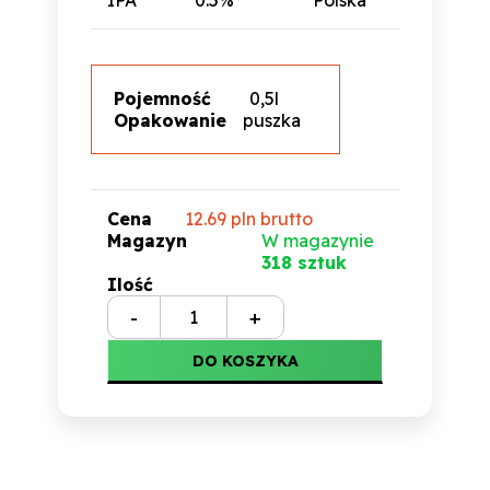
IPA
0.5%
Polska
Pojemność
0,5l
Opakowanie
puszka
Cena
12.69 pln
brutto
Magazyn
W magazynie
318 sztuk
Ilość
DO KOSZYKA