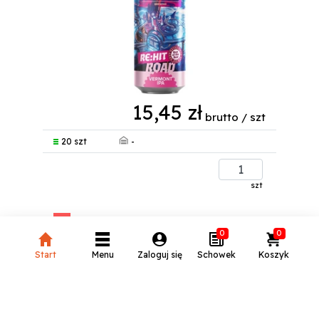
15,45 zł
brutto / szt
-
20 szt
szt
HOPKULTURA KING FOR A DAY
0
0
PUSZKA 0,5 L
Start
Menu
Zaloguj się
Schowek
Koszyk
Kod
HOP_KIN_FOR_DAY_PUSZ_500
produktu:
Producent:
Hopkultura
Kategoria:
Piwa